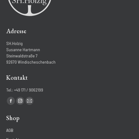
Adresse
SH.Holzig
Susanne Hartmann
Steinwaldstraße 7
92670 Windischeschenbach
Kontakt
Tel.: +49 171 / 9062199
Finden Sie uns auf:
Facebook
Instagram
E-
page
page
Mail
Shop
opens
opens
page
in
in
opens
AGB
new
new
in