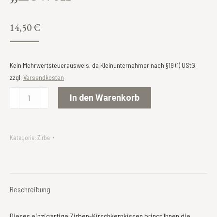
14,50
€
Kein Mehrwertsteuerausweis, da Kleinunternehmer nach §19 (1) UStG.
zzgl.
Versandkosten
Zirben-
In den Warenkorb
Kirschkernkissen
"Löwen"
Menge
Kategorie:
Zirbe
Beschreibung
Dieses einzigartige Zirben-Kirschkernkissen bringt Ihnen die