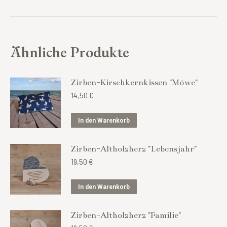
Ähnliche Produkte
Zirben-Kirschkernkissen "Möwe"
14,50
€
In den Warenkorb
Zirben-Altholzherz "Lebensjahr"
19,50
€
In den Warenkorb
Zirben-Altholzherz "Familie"